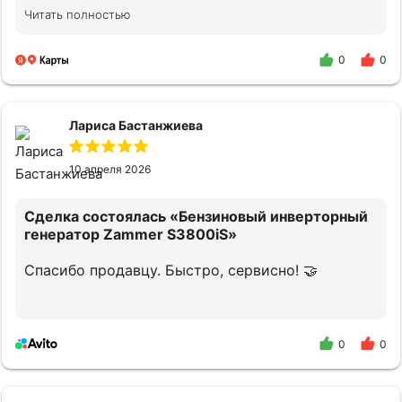
оборудование. Квалифицированно
Читать полностью
проконсультировали по подключению и
дальнейшему облуживанию. В случае
необходимости снова обращусь и
0
0
порекомендую своим знакомым.
Лариса Бастанжиева
10 апреля 2026
Сделка состоялась
«Бензиновый инверторный
генератор Zammer S3800iS»
Спасибо продавцу. Быстро, сервисно! 🤝
0
0