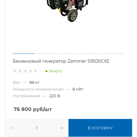
Бензиновый генератор Zammer S9500CXE
Много
Вес
—
88 кг
Мощность номинальная
—
8 кВт
Напряжение
—
220 В
76 800
руб
/шт
В КОРЗИНУ