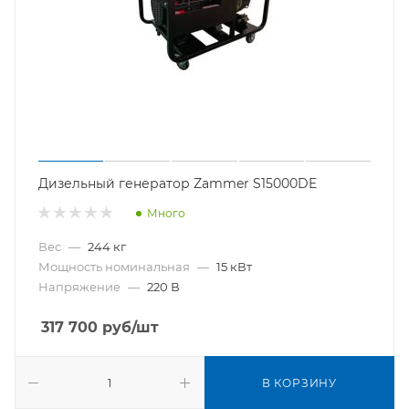
Дизельный генератор Zammer S15000DE
Много
Вес
—
244 кг
Мощность номинальная
—
15 кВт
Напряжение
—
220 В
317 700
руб
/шт
В КОРЗИНУ