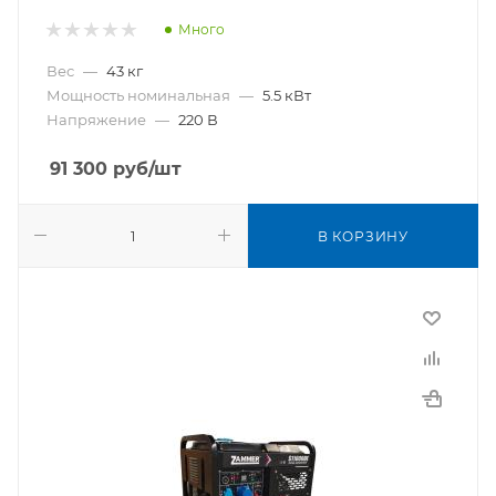
Много
Вес
—
43 кг
Мощность номинальная
—
5.5 кВт
Напряжение
—
220 В
91 300
руб
/шт
В КОРЗИНУ