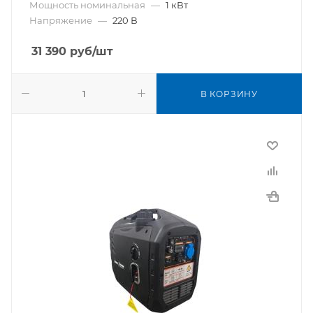
Мощность номинальная
—
1 кВт
Напряжение
—
220 В
31 390
руб
/шт
В КОРЗИНУ