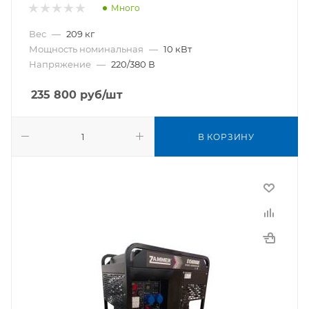
Много
Вес
—
209 кг
Мощность номинальная
—
10 кВт
Напряжение
—
220/380 В
235 800
руб
/шт
В КОРЗИНУ