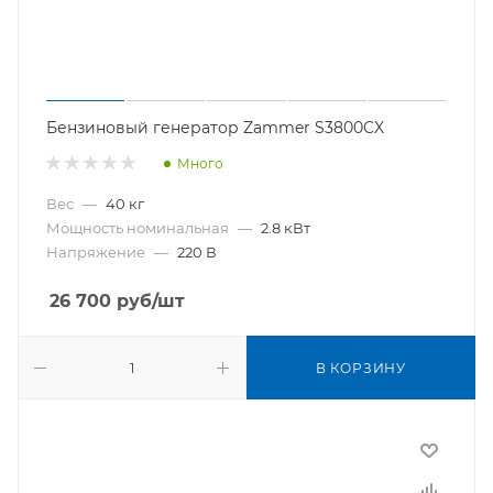
Бензиновый генератор Zammer S3800CX
Много
Вес
—
40 кг
Мощность номинальная
—
2.8 кВт
Напряжение
—
220 В
26 700
руб
/шт
В КОРЗИНУ