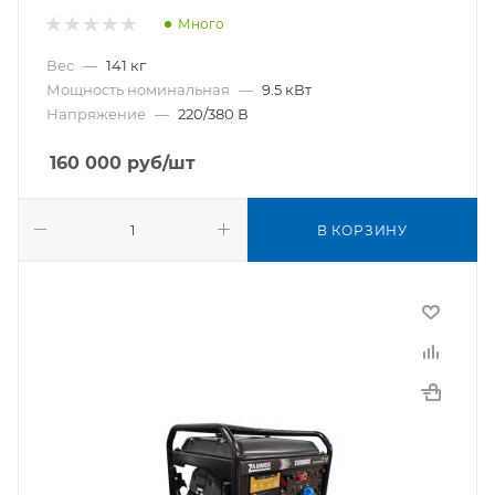
Много
Вес
—
141 кг
Мощность номинальная
—
9.5 кВт
Напряжение
—
220/380 В
160 000
руб
/шт
В КОРЗИНУ