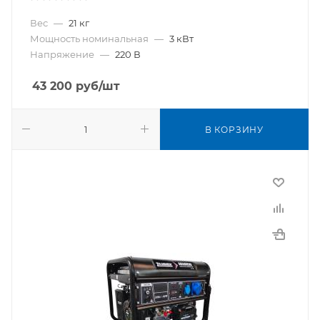
Вес
—
21 кг
Мощность номинальная
—
3 кВт
Напряжение
—
220 В
43 200
руб
/шт
В КОРЗИНУ