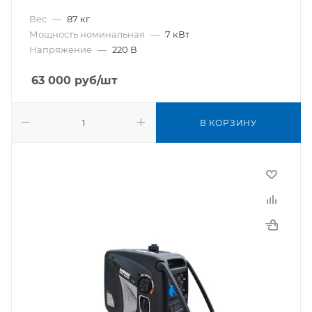
Вес
—
87 кг
Мощность номинальная
—
7 кВт
Напряжение
—
220 В
63 000
руб
/шт
В КОРЗИНУ