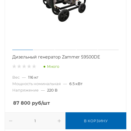
Дизельный генератор Zammer S9500DE
Много
Вес
—
116 кг
Мощность номинальная
—
6.5 кВт
Напряжение
—
220 В
87 800
руб
/шт
В КОРЗИНУ