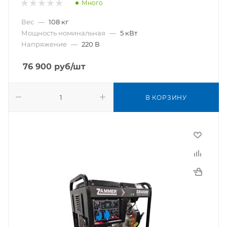
Много
Вес
—
108 кг
Мощность номинальная
—
5 кВт
Напряжение
—
220 В
76 900
руб
/шт
В КОРЗИНУ