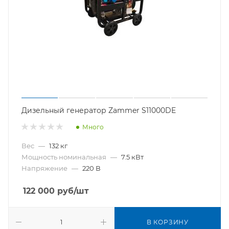
Дизельный генератор Zammer S11000DE
Много
Вес
—
132 кг
Мощность номинальная
—
7.5 кВт
Напряжение
—
220 В
122 000
руб
/шт
В КОРЗИНУ