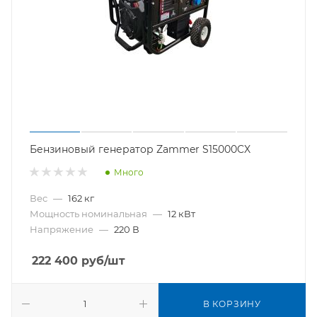
Бензиновый генератор Zammer S15000CX
Много
Вес
—
162 кг
Мощность номинальная
—
12 кВт
Напряжение
—
220 В
222 400
руб
/шт
В КОРЗИНУ